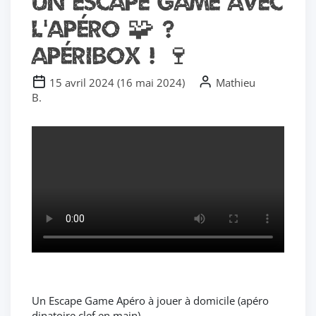
Un escape game avec
l’Apéro 🧩 ?
Apéribox ! 🍷
15 avril 2024
(
16 mai 2024
)
Mathieu
B.
Un Escape Game Apéro à jouer à domicile (apéro
dinatoire clef en main)