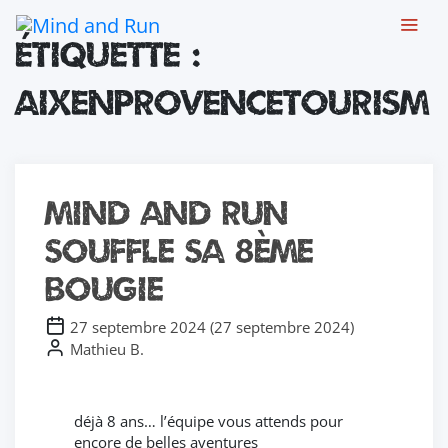
Chers joueurs, Nous sommes temporairement fermés suite à un
Étiquette :
dégât des eaux ayant touché l'ensemble de notre établissement.
Les travaux avancent et nous vous retrouverons prochainement
avec des nouveautés. Merci pour votre soutien
aixenprovencetourism
(Toutes les cartes-cadeaux seront prolongées du temps de
fermeture)
Mind and Run
souffle sa 8ème
bougie
27 septembre 2024
(
27 septembre 2024
)
Mathieu B.
déjà 8 ans… l’équipe vous attends pour
encore de belles aventures