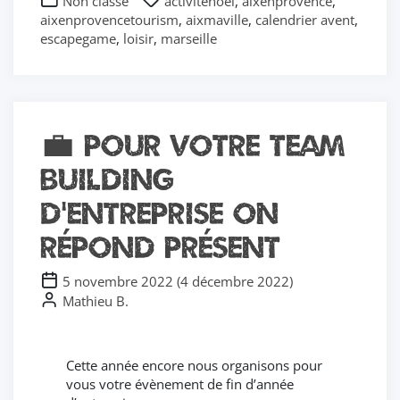
Non classé
activiténoel
,
aixenprovence
,
aixenprovencetourism
,
aixmaville
,
calendrier avent
,
escapegame
,
loisir
,
marseille
💼 Pour votre Team
Building
d’entreprise on
répond présent
5 novembre 2022
(
4 décembre 2022
)
Mathieu B.
Cette année encore nous organisons pour
vous votre évènement de fin d’année