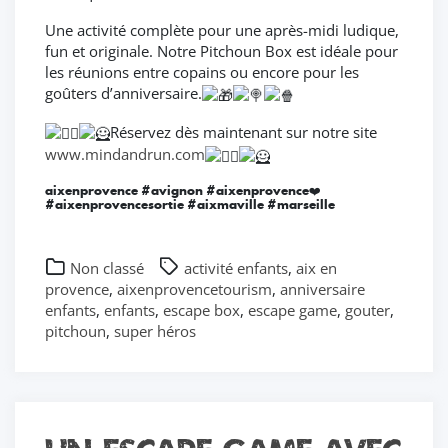
Une
activité complète pour une après-midi ludique,
fun et originale. Notre Pitchoun Box est idéale pour
les réunions entre copains ou encore pour les
goûters d’anniversaire.
Réservez dès maintenant sur notre site
www.mindandrun.com
aixenprovence #avignon #aixenprovence❤️
#aixenprovencesortie #aixmaville #marseille
Non classé
activité enfants
,
aix en
provence
,
aixenprovencetourism
,
anniversaire
enfants
,
enfants
,
escape box
,
escape game
,
gouter
,
pitchoun
,
super héros