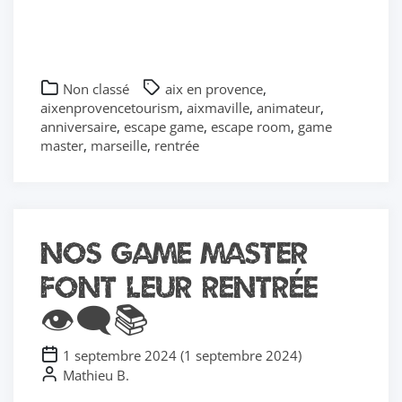
Non classé
aix en provence
,
aixenprovencetourism
,
aixmaville
,
animateur
,
anniversaire
,
escape game
,
escape room
,
game
master
,
marseille
,
rentrée
Nos Game master
font leur rentrée
👁️‍🗨️📚
1 septembre 2024
(
1 septembre 2024
)
Mathieu B.