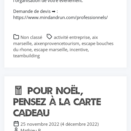
l’organisation de votre événement.
Demande de devis ➡ :
https://www.mindandrun.com/professionnels/
Non classé
activité entreprise
,
aix
marseille
,
aixenprovencetourism
,
escape bouches
du rhone
,
escape marseille
,
incentive
,
teambuilding
🧧 Pour Noël,
pensez à la carte
cadeau
25 novembre 2022
(
4 décembre 2022
)
Mathieu B.