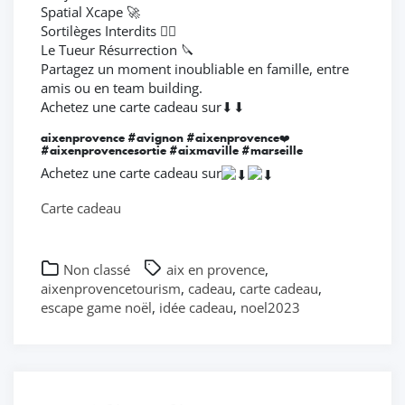
Spatial Xcape 🚀
Sortilèges Interdits 🧙‍♂️
Le Tueur Résurrection 🔪
Partagez un moment inoubliable en famille, entre
amis ou en team building.
Achetez une carte cadeau sur⬇⬇
aixenprovence #avignon #aixenprovence❤️
#aixenprovencesortie #aixmaville #marseille
Achetez une carte cadeau sur
Carte cadeau
Non classé
aix en provence
,
aixenprovencetourism
,
cadeau
,
carte cadeau
,
escape game noël
,
idée cadeau
,
noel2023