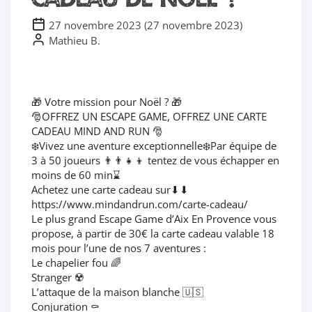
27 novembre 2023
(
27 novembre 2023
)
Mathieu B.
🎁 Votre mission pour Noël ? 🎁
🎅OFFREZ UN ESCAPE GAME, OFFREZ UNE CARTE
CADEAU MIND AND RUN 🎅
❄️Vivez une aventure exceptionnelle❄️Par équipe de
3 à 50 joueurs 👨‍👨‍👧‍👦 tentez de vous échapper en
moins de 60 min⌛️
Achetez une carte cadeau sur⬇⬇
https://www.mindandrun.com/carte-cadeau/
Le plus grand Escape Game d’Aix En Provence vous
propose, à partir de 30€ la carte cadeau valable 18
mois pour l’une de nos 7 aventures :
Le chapelier fou 🌈
Stranger ☢️
L’attaque de la maison blanche 🇺🇸
Conjuration ⚰️