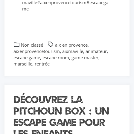
maville
#aixenprovencetourism
#escapega
me
Non classé
aix en provence
,
aixenprovencetourism
,
aixmaville
,
animateur
,
escape game
,
escape room
,
game master
,
marseille
,
rentrée
Découvrez la
Pitchoun Box : un
escape game pour
les enfants