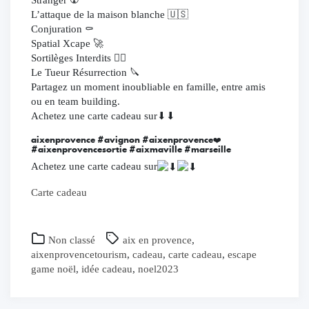
Stranger ☢️
L’attaque de la maison blanche 🇺🇸
Conjuration ⚰️
Spatial Xcape 🚀
Sortilèges Interdits 🧙‍♂️
Le Tueur Résurrection 🔪
Partagez un moment inoubliable en famille, entre amis
ou en team building.
Achetez une carte cadeau sur⬇⬇
aixenprovence #avignon #aixenprovence❤️
#aixenprovencesortie #aixmaville #marseille
Achetez une carte cadeau sur
Carte cadeau
Non classé
aix en provence
,
aixenprovencetourism
,
cadeau
,
carte cadeau
,
escape
game noël
,
idée cadeau
,
noel2023