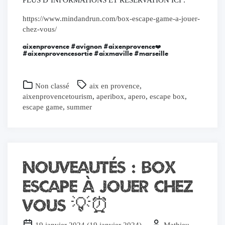
PLUS D’INFORMATIONS ET RÉSERVATION ICI :
https://www.mindandrun.com/box-escape-game-a-jouer-
chez-vous/
aixenprovence #avignon #aixenprovence❤️
#aixenprovencesortie #aixmaville #marseille
Non classé
aix en provence
,
aixenprovencetourism
,
aperibox
,
apero
,
escape box
,
escape game
,
summer
nouveautés : BOX
ESCAPE À JOUER CHEZ
VOUS 💡⏰