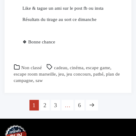
Like & tague un ami sur le post fb ou insta
Résultats du tirage au sort ce dimanche
🍀 Bonne chance
Non classé
cadeau
,
cinéma
,
escape game
,
escape room marseille
,
jeu
,
jeu concours
,
pathé
,
plan de
campagne
,
saw
Pagination
1
2
3
…
6
des
publications