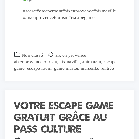
#secret
#escaperoom
#aixenprovence
#aixmaville
#aixenprovencetourism
#escapegame
Non classé
aix en provence
,
aixenprovencetourism
,
aixmaville
,
animateur
,
escape
game
,
escape room
,
game master
,
marseille
,
rentrée
Votre Escape Game
gratuit grâce au
Pass Culture