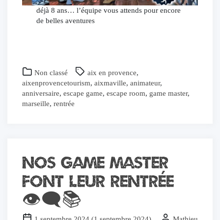
déjà 8 ans… l’équipe vous attends pour encore
de belles aventures
Non classé
aix en provence
,
aixenprovencetourism
,
aixmaville
,
animateur
,
anniversaire
,
escape game
,
escape room
,
game master
,
marseille
,
rentrée
Nos Game master
font leur rentrée
👁️‍🗨️📚
1 septembre 2024
(
1 septembre 2024
)
Mathieu