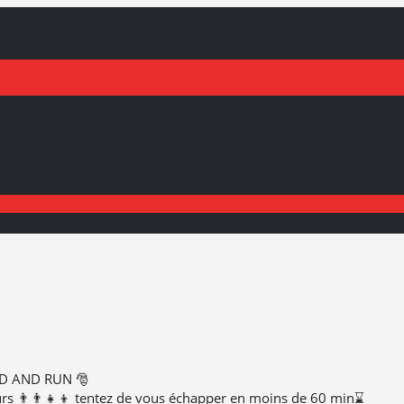
 temporairement fermés suite à un dégât des eaux ayant touché l'ensem
nt et nous vous retrouverons prochainement avec des nouveautés. Merci
(Toutes les cartes-cadeaux seront prolongées du temps de fermeture)
D AND RUN 🎅
rs 👨‍👨‍👧‍👦 tentez de vous échapper en moins de 60 min⌛️