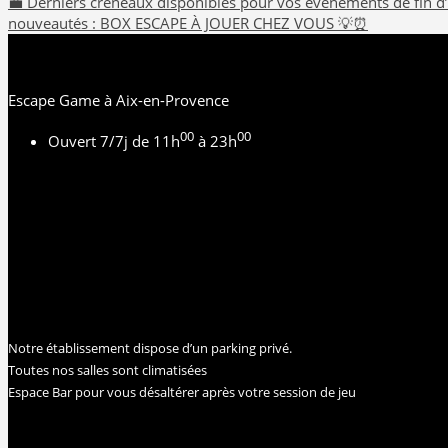
Navigation
💼 Derniers créneaux disponibles pour vos évènements de fin d
nouveautés : BOX ESCAPE À JOUER CHEZ VOUS 💡⏰
de
l’article
Escape Game à Aix-en-Provence
00
00
Ouvert 7/7j de 11h
à 23h
Notre établissement dispose d’un parking privé.
Toutes nos salles sont climatisées
Espace Bar pour vous désaltérer après votre session de jeu