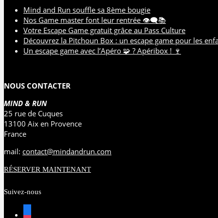
Mind and Run souffle sa 8ème bougie
Nos Game master font leur rentrée 👁️‍🗨️📚
Votre Escape Game gratuit grâce au Pass Culture
Découvrez la Pitchoun Box : un escape game pour les enf
Un escape game avec l’Apéro 🧩 ? Apéribox ! 🍷
NOUS CONTACTER
MIND & RUN
25 rue de Cuques
13100 Aix en Provence
France
mail:
contact@mindandrun.com
RÉSERVER MAINTENANT
Suivez-nous
facebook