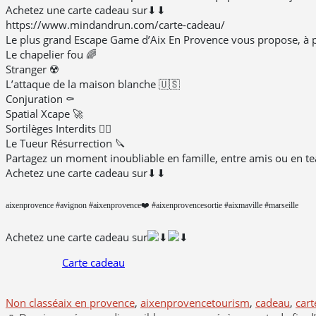
Achetez une carte cadeau sur⬇⬇
https://www.mindandrun.com/carte-cadeau/
Le plus grand Escape Game d’Aix En Provence vous propose, à pa
Le chapelier fou 🌈
Stranger ☢️
L’attaque de la maison blanche 🇺🇸
Conjuration ⚰️
Spatial Xcape 🚀
Sortilèges Interdits 🧙‍♂️
Le Tueur Résurrection 🔪
Partagez un moment inoubliable en famille, entre amis ou en te
Achetez une carte cadeau sur⬇⬇
aixenprovence #avignon #aixenprovence❤️ #aixenprovencesortie #aixmaville #marseille
Achetez une carte cadeau sur
Carte cadeau
Non classé
aix en provence
,
aixenprovencetourism
,
cadeau
,
cart