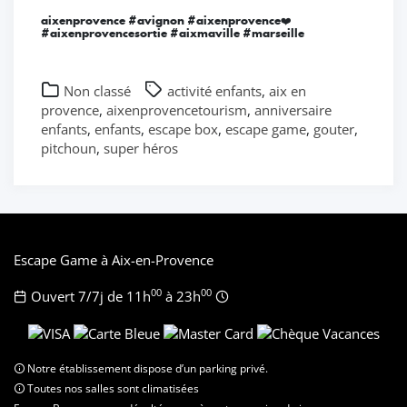
aixenprovence #avignon #aixenprovence❤️
#aixenprovencesortie #aixmaville #marseille
Non classé
activité enfants
,
aix en
provence
,
aixenprovencetourism
,
anniversaire
enfants
,
enfants
,
escape box
,
escape game
,
gouter
,
pitchoun
,
super héros
Escape Game à Aix-en-Provence
00
00
Ouvert 7/7j de 11h
à 23h
Notre établissement dispose d’un parking privé.
Toutes nos salles sont climatisées