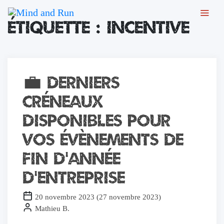
Chers joueurs, Nous sommes temporairement fermés suite à un
Étiquette :
incentive
dégât des eaux ayant touché l'ensemble de notre établissement.
Les travaux avancent et nous vous retrouverons prochainement
avec des nouveautés. Merci pour votre soutien
(Toutes les cartes-cadeaux seront prolongées du temps de
fermeture)
💼 Derniers
créneaux
disponibles pour
vos évènements de
fin d’année
d’entreprise
20 novembre 2023
(
27 novembre 2023
)
Mathieu B.