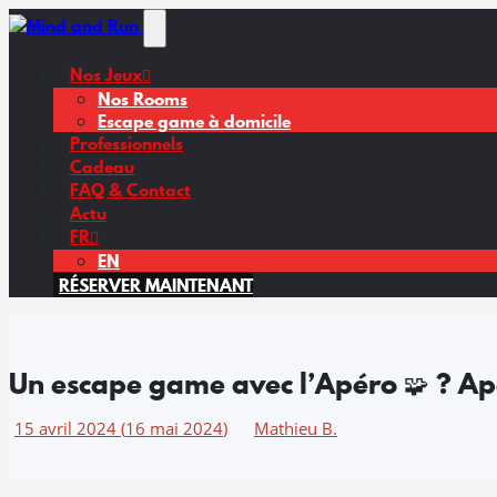
Chers joueurs, Nous sommes
Les travaux avance
Nos Jeux
Nos Rooms
Escape game à domicile
Professionnels
Cadeau
FAQ & Contact
Actu
FR
EN
RÉSERVER MAINTENANT
Un escape game avec l’Apéro 🧩 ? Apé
15 avril 2024
(
16 mai 2024
)
Mathieu B.