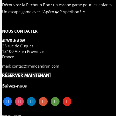
Découvrez la Pitchoun Box : un escape game pour les enfants
Un escape game avec l’Apéro 🧩 ? Apéribox ! 🍷
NOUS CONTACTER
MIND & RUN
25 rue de Cuques
13100 Aix en Provence
France
mail:
contact@mindandrun.com
RÉSERVER MAINTENANT
Suivez-nous
facebook
instagram
linkedin
google-
tripadvisor
youtube
maps
Votre Panier