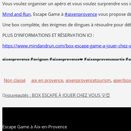
Vous voulez organiser un apéro et vous voulez surprendre vos inv
Mind and Run
, Escape Game à
#aixenprovence
vous propose dé
Une box complète, des énigmes de dingues à résoudre pour débl
PLUS D’INFORMATIONS ET RÉSERVATION ICI :
https://www.mindandrun.com/box-escape-game-a-jouer-chez-
aixenprovence #avignon #aixenprovence❤️ #aixenprovencesortie #ai
Non classé
aix en provence
,
aixenprovencetourism
,
aperibox
Navigation
nouveautés : BOX ESCAPE À JOUER CHEZ VOUS 💡⏰
de
l’article
Escape Game à Aix-en-Provence