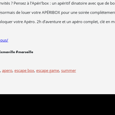
ités ? Pensez à l’Apéri’box : un apéritif dinatoire avec que de bo
sormais de louer votre APÉRIBOX pour une soirée complètemen
oquer votre Apéro. 2h d’aventure et un apéro complet, clé en ma
vous/
xmaville #marseille
,
apero
,
escape box
,
escape game
,
summer