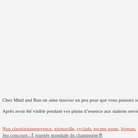
Chez Mind and Run on aime innover un peu pour que vous puissiez no
Après avoir été visible pendant vos pleins d’essence aux stations serv
Non classé
aixenprovence
,
aixmaville
,
cyclads
,
escape game
,
livreurs
,
Navigation
Jeu concours : 🍾 journée mondiale du champagne🥂