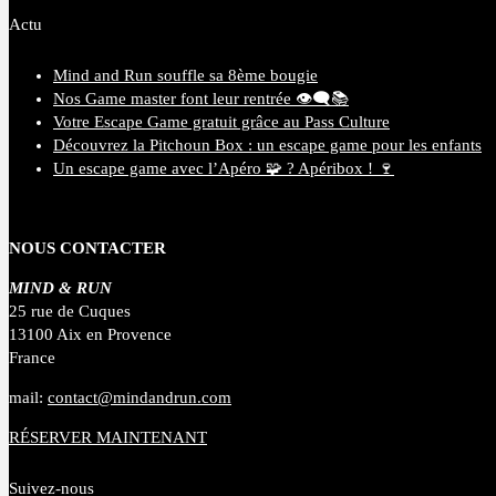
Actu
Mind and Run souffle sa 8ème bougie
Nos Game master font leur rentrée 👁️‍🗨️📚
Votre Escape Game gratuit grâce au Pass Culture
Découvrez la Pitchoun Box : un escape game pour les enfants
Un escape game avec l’Apéro 🧩 ? Apéribox ! 🍷
NOUS CONTACTER
MIND & RUN
25 rue de Cuques
13100 Aix en Provence
France
mail:
contact@mindandrun.com
RÉSERVER MAINTENANT
Suivez-nous