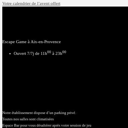
Votre calendrier de l’avent offert
de
l’article
Escape Game à Aix-en-Provence
00
00
Ouvert 7/7j de 11h
à 23h
Notre établissement dispose d’un parking privé.
Toutes nos salles sont climatisées
Espace Bar pour vous désaltérer après votre session de jeu