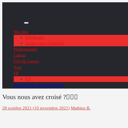
Chers joueurs, Nous sommes
Les travaux avance
Nos Jeux
Nos Rooms
Escape game à domicile
Professionnels
Cadeau
FAQ & Contact
Actu
FR
EN
RÉSERVER MAINTENANT
Vous nous avez croisé ?🚴🏻‍♂️
28 octobre 2021
(
10 novembre 2021
)
Mathieu B.