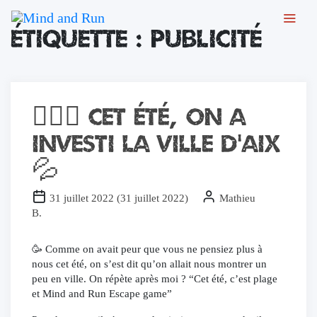
Chers joueurs, Nous sommes temporairement fermés suite à un
Étiquette :
publicité
dégât des eaux ayant touché l'ensemble de notre établissement.
Les travaux avancent et nous vous retrouverons prochainement
avec des nouveautés. Merci pour votre soutien
(Toutes les cartes-cadeaux seront prolongées du temps de
fermeture)
🚴🏻‍♀️ Cet été, on a
investi la ville d’Aix
💦
31 juillet 2022
(
31 juillet 2022
)
Mathieu
B.
🥳 Comme on avait peur que vous ne pensiez plus à
nous cet été, on s’est dit qu’on allait nous montrer un
peu en ville. On répète après moi ? “Cet été, c’est plage
et Mind and Run Escape game”