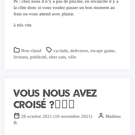
Ps : chez nous il n’y a pas de piscine, en revanche il y a
la clim donc si vous voulez passer un bon moment au
frais on vous attend avec plaisir.
à très vite
Non classé
cyclads
,
deliveroo
,
escape game
,
livreurs
,
publicité
,
uber eats
,
vélo
Vous nous avez
croisé ?🚴🏻‍♂️
28 octobre 2021
(
10 novembre 2021
)
Mathieu
B.