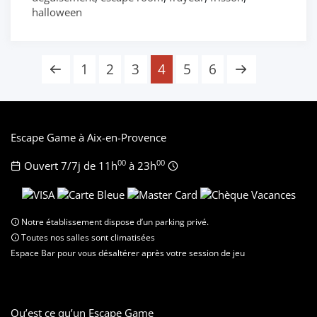
halloween
Pagination
1
2
3
4
5
6
des
publications
Escape Game à Aix-en-Provence
00
00
Ouvert 7/7j de 11h
à 23h
Notre établissement dispose d’un parking privé.
Toutes nos salles sont climatisées
Espace Bar pour vous désaltérer après votre session de jeu
Qu’est ce qu’un Escape Game