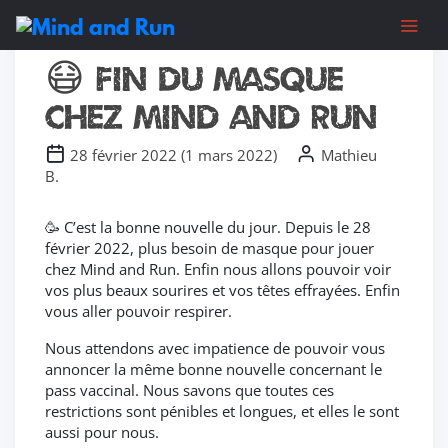
Actu
Chers joueurs, Nous sommes temporairement
fermés suite à un dégât des eaux ayant touché
l'ensemble de notre établissement.
😷 Fin du masque
Les travaux avancent et nous vous retrouverons
prochainement avec des nouveautés. Merci pour
chez Mind and Run
votre soutien
(Toutes les cartes-cadeaux seront prolongées du
temps de fermeture)
28 février 2022
(
1 mars 2022
)
Mathieu
B.
🥳 C’est la bonne nouvelle du jour. Depuis le 28
février 2022, plus besoin de masque pour jouer
chez Mind and Run. Enfin nous allons pouvoir voir
vos plus beaux sourires et vos têtes effrayées. Enfin
vous aller pouvoir respirer.
Nous attendons avec impatience de pouvoir vous
annoncer la même bonne nouvelle concernant le
pass vaccinal. Nous savons que toutes ces
restrictions sont pénibles et longues, et elles le sont
aussi pour nous.