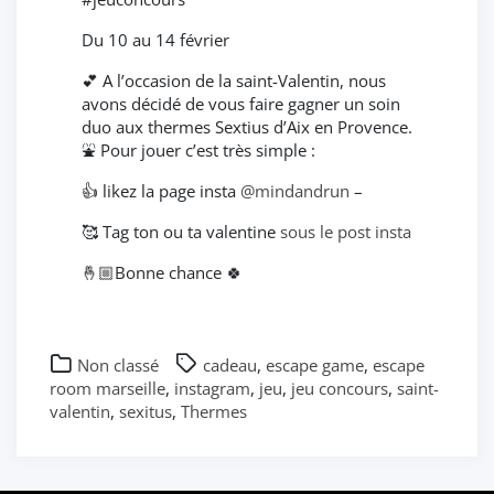
Du 10 au 14 février
💕 A l’occasion de la saint-Valentin, nous
avons décidé de vous faire gagner un soin
duo aux thermes Sextius d’Aix en Provence.
⛲️ Pour jouer c’est très simple :
👍 likez la page insta
@mindandrun
–
🥰 Tag ton ou ta valentine
sous
le
post insta
🤞🏼Bonne chance 🍀
Non classé
cadeau
,
escape game
,
escape
room marseille
,
instagram
,
jeu
,
jeu concours
,
saint-
valentin
,
sexitus
,
Thermes