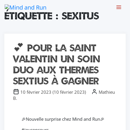
Chers joueurs, Nous sommes temporairement fermés suite à un
Étiquette :
sexitus
dégât des eaux ayant touché l'ensemble de notre établissement.
Les travaux avancent et nous vous retrouverons prochainement
avec des nouveautés. Merci pour votre soutien
(Toutes les cartes-cadeaux seront prolongées du temps de
fermeture)
💕 Pour la Saint
Valentin un soin
duo aux thermes
Sextius à gagner
10 février 2023
(
10 février 2023
)
Mathieu
B.
🎉Nouvelle surprise chez Mind and Run🎉
#jeuconcours