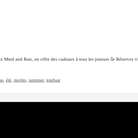
z Mind and Run, on offre des cadeaux à tous les joueurs 🥳 Réservez v
me
,
été
,
mojito
,
summer
,
totebag