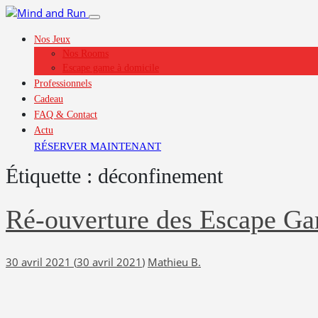
Chers joueurs, Nous sommes
Les travaux avance
Nos Jeux
Nos Rooms
Escape game à domicile
Professionnels
Cadeau
FAQ & Contact
Actu
RÉSERVER MAINTENANT
Étiquette :
déconfinement
Ré-ouverture des Escape G
30 avril 2021
(
30 avril 2021
)
Mathieu B.