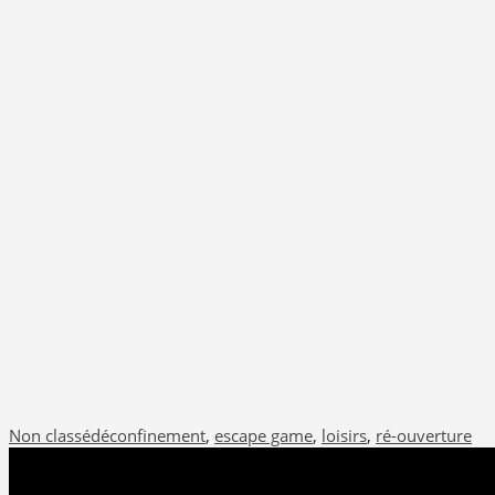
Non classé
déconfinement
,
escape game
,
loisirs
,
ré-ouverture