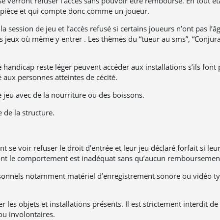
e verront refuser l’accès sans pouvoir être remboursé. En tout é
a pièce et qui compte donc comme un joueur.
 la session de jeu et l’accès refusé si certains joueurs n’ont pas
 jeux où même y entrer . Les thèmes du “tueur au sms”, “Conjurat
le handicap reste léger peuvent accéder aux installations s’ils f
aux personnes atteintes de cécité.
le jeu avec de la nourriture ou des boissons.
 de la structure.
 se voir refuser le droit d’entrée et leur jeu déclaré forfait si l
e dont le comportement est inadéquat sans qu’aucun remboursemen
ersonnels notamment matériel d’enregistrement sonore ou vidéo t
les objets et installations présents. Il est strictement interdit d
ou involontaires.