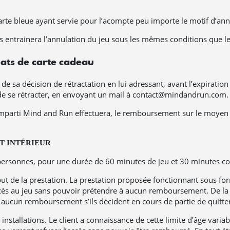
carte bleue ayant servie pour l’acompte peu importe le motif d’annu
s entrainera l’annulation du jeu sous les mêmes conditions que l
hats de carte cadeau
e sa décision de rétractation en lui adressant, avant l’expiration d
 de se rétracter, en envoyant un mail à contact@mindandrun.com.
arti Mind and Run effectuera, le remboursement sur le moyen de 
T INTÉRIEUR
ersonnes, pour une durée de 60 minutes de jeu et 30 minutes comp
ut de la prestation. La prestation proposée fonctionnant sous for
’accès au jeu sans pouvoir prétendre à aucun remboursement. De l
aucun remboursement s’ils décident en cours de partie de quitter 
tallations. Le client a connaissance de cette limite d’âge variabl