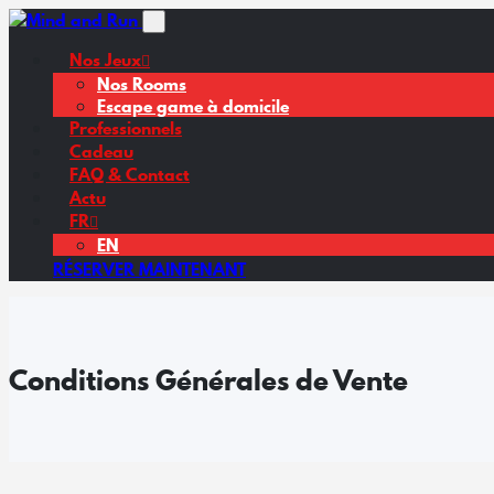
Chers joueurs, Nous sommes
Les travaux avance
Nos Jeux
Nos Rooms
Escape game à domicile
Professionnels
Cadeau
FAQ & Contact
Actu
FR
EN
RÉSERVER MAINTENANT
Conditions Générales de Vente