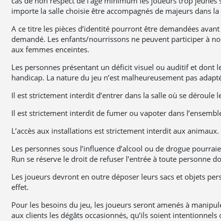
cas de non respect de l’âge minimum les joueurs trop jeunes s
importe la salle choisie être accompagnés de majeurs dans l
A ce titre les pièces d’identité pourront être demandées avant
demandé. Les enfants/nourrissons ne peuvent participer à nos
aux femmes enceintes.
Les personnes présentant un déficit visuel ou auditif et dont 
handicap. La nature du jeu n’est malheureusement pas adapté 
Il est strictement interdit d’entrer dans la salle où se déroule 
Il est strictement interdit de fumer ou vapoter dans l’ensemble
L’accès aux installations est strictement interdit aux animaux.
Les personnes sous l’influence d’alcool ou de drogue pourraient
Run se réserve le droit de refuser l’entrée à toute personn
Les joueurs devront en outre déposer leurs sacs et objets p
effet.
Pour les besoins du jeu, les joueurs seront amenés à manipuler 
aux clients les dégâts occasionnés, qu’ils soient intentionnels 