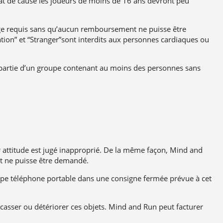
tat de cause les joueurs de moins de 16 ans devront peu
 l’âge requis sans qu’aucun remboursement ne puisse être
ion” et “Stranger”sont interdits aux personnes cardiaques ou
ont partie d’un groupe contenant au moins des personnes sans
eur attitude est jugé inapproprié. De la même façon, Mind and
t ne puisse être demandé.
ype téléphone portable dans une consigne fermée prévue à cet
e casser ou détériorer ces objets. Mind and Run peut facturer