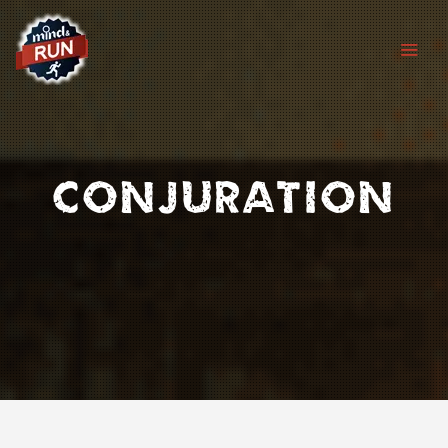
Chers joueurs, Nous sommes temporairement
fermés suite à un dégât des eaux ayant touché
l'ensemble de notre établissement.
Les travaux avancent et nous vous retrouverons
prochainement avec des nouveautés. Merci pour
votre soutien
(Toutes les cartes-cadeaux seront prolongées du
temps de fermeture)
Conjuration