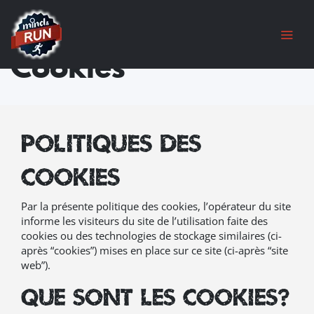
Chers joueurs, Nous sommes temporairement
Politique des
fermés suite à un dégât des eaux ayant touché
l'ensemble de notre établissement.
Cookies
Les travaux avancent et nous vous retrouverons
prochainement avec des nouveautés. Merci pour
votre soutien
(Toutes les cartes-cadeaux seront prolongées du
temps de fermeture)
Politiques des
cookies
Par la présente politique des cookies, l’opérateur du site
informe les visiteurs du site de l’utilisation faite des
cookies ou des technologies de stockage similaires (ci-
après “cookies”) mises en place sur ce site (ci-après “site
web”).
Que sont les cookies?