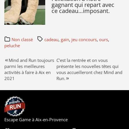
gagnant qui repart avec
ce cadeau…imposant.
Non classé
cadeau
,
gain
,
jeu concours
,
ours
,
peluche
Navigation
Mind and Run toujours
C’est la rentrée et on vous
parmi les meilleures
présente les nouvelles têtes qui
de
activités à faire à Aix en
vous accueilleront chez Mind and
2021
Run.
l’article
Escape Game à Aix-en-Provence