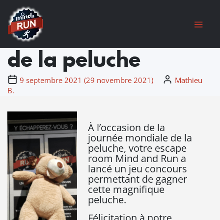
Jeu concours :
Chers joueurs, Nous sommes temporairement fermés suite à un
dégât des eaux ayant touché l'ensemble de notre établissement.
Journée mondiale
Les travaux avancent et nous vous retrouverons prochainement
avec des nouveautés. Merci pour votre soutien
(Toutes les cartes-cadeaux seront prolongées du temps de
de la peluche
fermeture)
9 septembre 2021
(
29 novembre 2021
)
Mathieu
B.
À l’occasion de la
journée mondiale de la
peluche, votre escape
room Mind and Run a
lancé un jeu concours
permettant de gagner
cette magnifique
peluche.
Félicitation à notre