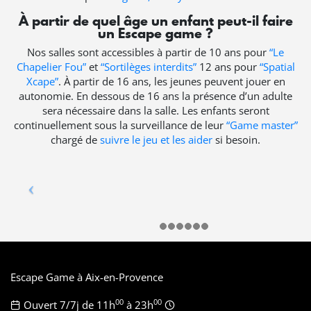
À partir de quel âge un enfant peut-il faire
un Escape game ?
Nos salles sont accessibles à partir de 10 ans pour
“Le
Chapelier Fou”
et
“Sortilèges interdits”
12 ans pour
“Spatial
Xcape”
. À partir de 16 ans, les jeunes peuvent jouer en
autonomie. En dessous de 16 ans la présence d’un adulte
sera nécessaire dans la salle. Les enfants seront
continuellement sous la surveillance de leur
“Game master”
chargé de
suivre le jeu et les aider
si besoin.
Escape Game à Aix-en-Provence
00
00
Ouvert 7/7j de 11h
à 23h