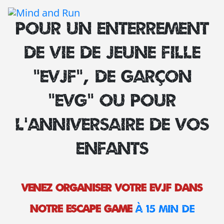
Chers joueurs, Nous sommes temporairement fermés suite à un dégât
Pour un enterrement
eaux ayant touché l'ensemble de notre établissement.
Les travaux avancent et nous vous retrouverons prochainement avec
nouveautés. Merci pour votre soutien
de vie de jeune fille
(Toutes les cartes-cadeaux seront prolongées du temps de fermetur
“EVJF”, de garçon
“EVG” ou pour
l’anniversaire de vos
enfants
Venez organiser votre EVJF dans
notre escape game
à 15 min de