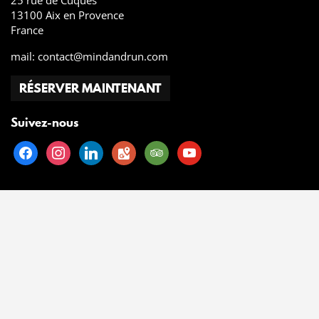
25 rue de Cuques
13100 Aix en Provence
France
mail:
contact@mindandrun.com
RÉSERVER MAINTENANT
Suivez-nous
facebook
instagram
linkedin
google-
tripadvisor
youtube
maps