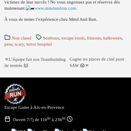
victimes de leur succès ! Ne vous angoissez pas et réservez dès
maintenant
www.mindandrun.com
À vous de tenter l’expérience chez Mind And Run.
Non classé
bonbons
,
escape room
,
frissons
,
halloween
,
peur
,
scary
,
terror hospital
Navigation
Gagne tes places de ciné pour
L’équipe fait son Teambuilding
de rentrée 🙌
SAW 😱
de
l’article
Escape Game à Aix-en-Provence
00
00
Ouvert 7/7j de 11h
à 23h