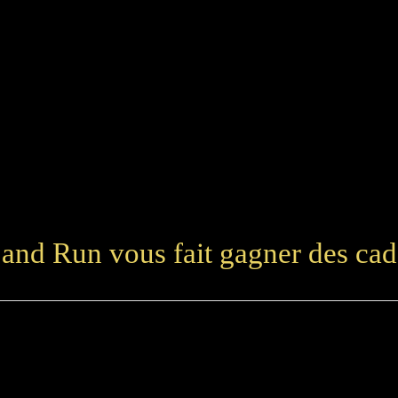
 temporairement fermés suite à un dégât des eaux ayant touché l'ensem
nt et nous vous retrouverons prochainement avec des nouveautés. Merci
(Toutes les cartes-cadeaux seront prolongées du temps de fermeture)
and Run vous fait gagner des ca